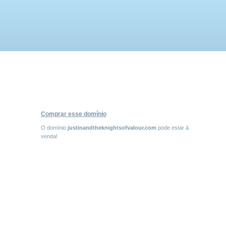
Comprar esse domínio
O domínio
justinandtheknightsofvalour.com
pode estar à
venda!