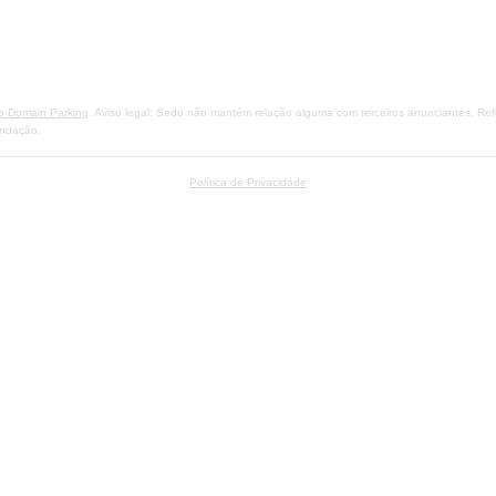
o Domain Parking
. Aviso legal: Sedo não mantém relação alguma com terceiros anunciantes. Ref
endação.
Política de Privacidade