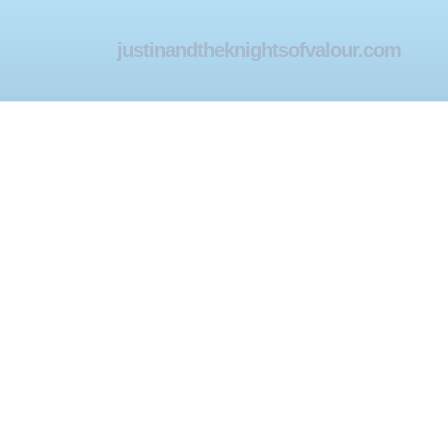
justinandtheknightsofvalour.com