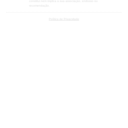
constitui nem implica a sua associação, endosso ou
recomendação.
Política de Privacidade