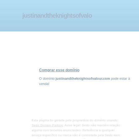
justinandtheknightsofvalo
ur.com
Comprar esse domínio
O domínio
justinandtheknightsofvalour.com
pode estar à
venda!
Esta página foi gerada pelo proprietário do domínio usando
Sedo Domain Parking
. Aviso legal: Sedo não mantém relação
alguma com terceiros anunciantes. Referência a qualquer
serviço específico ou marca não é controlada pela Sedo nem