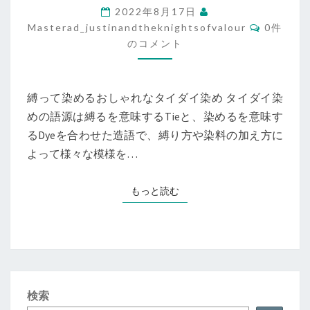
2022年8月17日
染
コ
Masterad_justinandtheknightsofvalour
0件
め
メ
のコメント
は
ン
ト
布
生
地
縛って染めるおしゃれなタイダイ染め タイダイ染
に
めの語源は縛るを意味するTieと、染めるを意味す
染
るDyeを合わせた造語で、縛り方や染料の加え方に
料
を
よって様々な模様を…
直
接
もっと読む
もっと読む
か
け
て
染
め
る
こ
検索
と