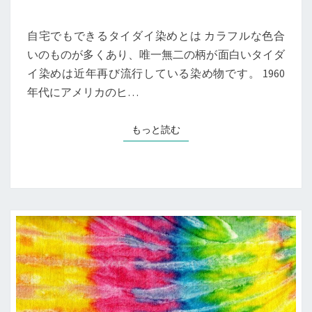
宅
で
自宅でもできるタイダイ染めとは カラフルな色合
も
いのものが多くあり、唯一無二の柄が面白いタイダ
気
イ染めは近年再び流行している染め物です。 1960
軽
に
年代にアメリカのヒ…
で
き
もっと読む
もっと読む
る