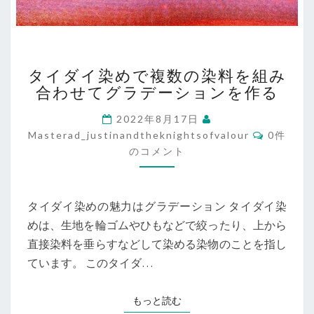
タ
タイダイ染めで複数の染料を組み
イ
合わせてグラデーションを作る
ダ
イ
2022年8月17日
染
コ
Masterad_justinandtheknightsofvalour
0件
め
メ
のコメント
で
ン
ト
複
数
の
タイダイ染めの魅力はグラデーション タイダイ染
染
めは、生地を輪ゴムやひもなどで絞ったり、上から
料
直接染料を垂らすなどして染める染物のことを指し
を
組
ています。 このタイダ…
み
合
もっと読む
もっと読む
わ