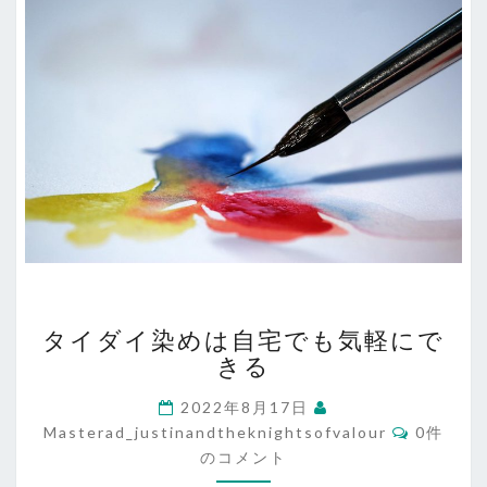
タ
タイダイ染めは自宅でも気軽にで
イ
きる
ダ
イ
2022年8月17日
染
コ
Masterad_justinandtheknightsofvalour
0件
め
メ
のコメント
は
ン
ト
自