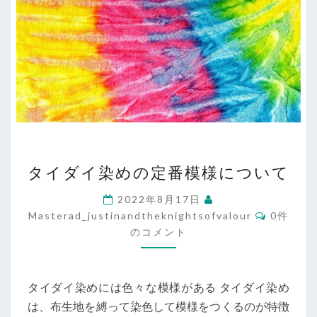
タ
タイダイ染めの定番模様について
イ
ダ
2022年8月17日
イ
コ
Masterad_justinandtheknightsofvalour
0件
染
メ
のコメント
ン
め
ト
の
定
番
タイダイ染めには色々な模様がある タイダイ染め
模
は、布生地を縛って染色して模様をつくるのが特徴
様