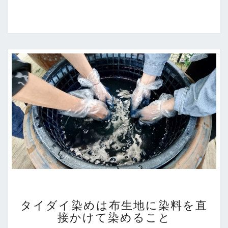
せ
て
グ
ラ
デ
ー
シ
ョ
ン
を
作
る
タ
タイダイ染めは布生地に染料を直
イ
接かけて染めること
ダ
イ